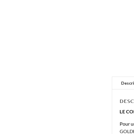
de
prix :
50,00€
à
300,00€
DESC
LE CO
Pour u
GOLD