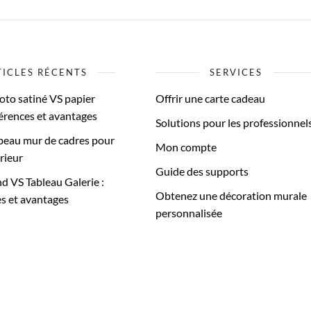
variations.
Les
options
peuvent
TICLES RÉCENTS
SERVICES
être
oto satiné VS papier
Offrir une carte cadeau
choisies
fférences et avantages
sur
Solutions pour les professionnel
la
beau mur de cadres pour
Mon compte
page
rieur
du
Guide des supports
d VS Tableau Galerie :
produit
Obtenez une décoration murale
es et avantages
personnalisée