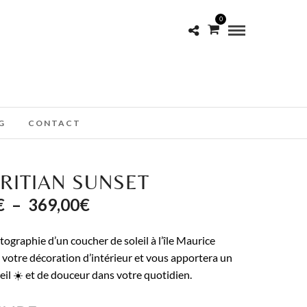
0
G
CONTACT
RITIAN SUNSET
Plage
€
–
369,00
€
de
ographie d’un coucher de soleil à l’île Maurice
prix :
 votre décoration d’intérieur et vous apportera un
eil ☀️ et de douceur dans votre quotidien.
49,00€