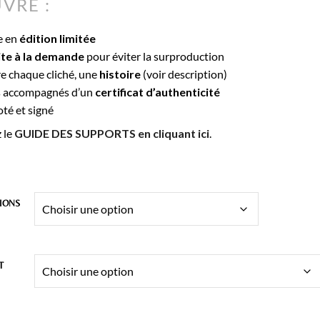
à
UVRE :
369,00€
e en
édition limitée
te à la demande
pour éviter la surproduction
e chaque cliché, une
histoire
(voir description)
s accompagnés d’un
certificat d’authenticité
té et signé
 le
GUIDE DES SUPPORTS en cliquant ici
.
IONS
T