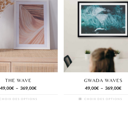
THE WAVE
GWADA WAVES
Plage
Pl
49,00
€
–
369,00
€
49,00
€
–
369,00
€
de
de
CHOIX DES OPTIONS
CHOIX DES OPTIONS
prix :
pri
Ce
49,00€
49
produit
à
à
a
369,00€
36
plusieurs