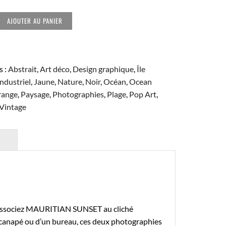
AJOUTER AU PANIER
s :
Abstrait
,
Art déco
,
Design graphique
,
Île
Industriel
,
Jaune
,
Nature
,
Noir
,
Océan
,
Ocean
ange
,
Paysage
,
Photographies
,
Plage
,
Pop Art
,
Vintage
, associez MAURITIAN SUNSET au cliché
un canapé ou d’un bureau, ces deux photographies