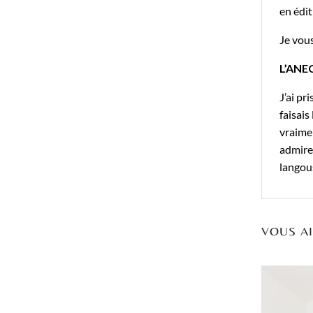
en édit
Je vous
L’ANE
J’ai pr
faisai
vraimen
admirer
langous
VOUS A