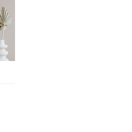
age
x :
,00€
9,00€