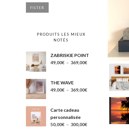
FILTER
PRODUITS LES MIEUX
NOTÉS
ZABRISKIE POINT
Plage
49,00
€
–
369,00
€
de
prix :
THE WAVE
49,00€
Plage
49,00
€
–
369,00
€
à
de
369,00€
prix :
Carte cadeau
49,00€
personnalisée
à
Plage
50,00
€
–
300,00
€
369,00€