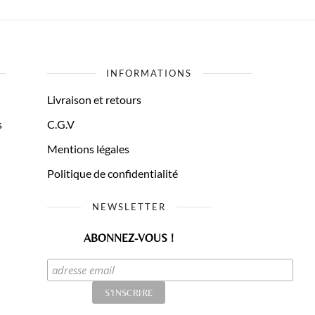
variations.
Les
options
peuvent
INFORMATIONS
être
Livraison et retours
choisies
sur
s
C.G.V
la
Mentions légales
page
du
Politique de confidentialité
produit
NEWSLETTER
ABONNEZ-VOUS !