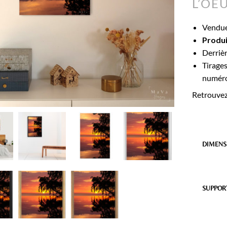
L’OE
Vendu
Produi
Derrièr
Tirage
numéro
Retrouvez
DIMENS
SUPPOR