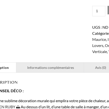
QUANTITÉ
DE
MAURITIAN
SUNSET
UGS :
ND
Catégorie
Maurice
,
Lovers
,
Or
Verticale
,
RIPTION
NSEIL DÉCO :
ne sublime décoration murale qui emplira votre pièce de chaleur
EN RUBY
🌅 Au dessus d’un lit, d’une table de salle à manger, d’