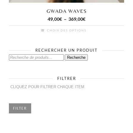
GWADA WAVES
Plage
49,00
€
–
369,00
€
de
CHOIX DES OPTIONS
prix :
Ce
49,00€
produit
à
RECHERCHER UN PRODUIT
a
369,00€
RECHERCHE
Recherche
plusieurs
POUR :
variations.
Les
FILTRER
options
peuvent
être
choisies
FILTER
sur
la
page
du