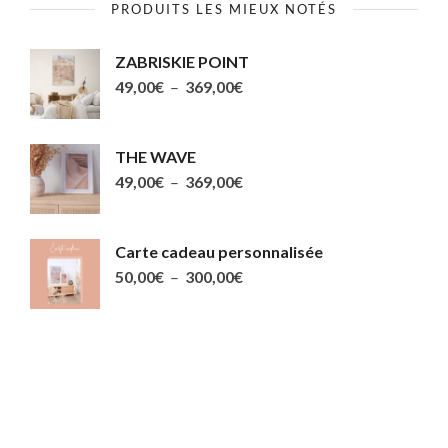
PRODUITS LES MIEUX NOTÉS
produit
ZABRISKIE POINT
Plage
49,00
€
–
369,00
€
de
prix :
THE WAVE
49,00€
Plage
49,00
€
–
369,00
€
à
de
369,00€
prix :
Carte cadeau personnalisée
49,00€
Plage
50,00
€
–
300,00
€
à
de
369,00€
prix :
50,00€
à
300,00€