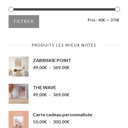
PRIX
PRIX
Prix :
40€
—
370€
FILTRER
MIN
MAX
PRODUITS LES MIEUX NOTÉS
ZABRISKIE POINT
Plage
49,00
€
–
369,00
€
de
prix :
THE WAVE
49,00€
Plage
49,00
€
–
369,00
€
à
de
369,00€
prix :
Carte cadeau personnalisée
49,00€
Plage
50,00
€
–
300,00
€
à