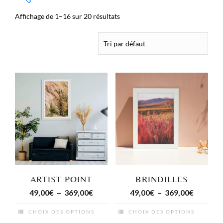
Affichage de 1–16 sur 20 résultats
ARTIST POINT
BRINDILLES
Plage
Plage
49,00
€
–
369,00
€
49,00
€
–
369,00
€
de
de
CHOIX DES OPTIONS
CHOIX DES OPTIONS
prix :
prix :
Ce
Ce