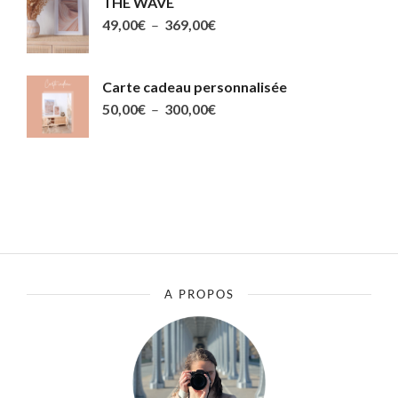
THE WAVE
49,00€
Plage
49,00
€
–
369,00
€
à
de
369,00€
prix :
Carte cadeau personnalisée
49,00€
Plage
50,00
€
–
300,00
€
à
de
369,00€
prix :
50,00€
à
300,00€
A PROPOS