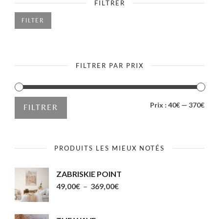
FILTRER
sur
sur
la
la
FILTER
page
page
du
du
produit
produit
FILTRER PAR PRIX
PRIX
PRIX
Prix :
40€
—
370€
FILTRER
MIN
MAX
PRODUITS LES MIEUX NOTÉS
ZABRISKIE POINT
Plage
49,00
€
–
369,00
€
de
prix :