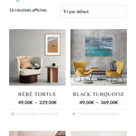
16 résultats affichés
BÉBÉ TORTUE
BLACK TURQUOISE
Plage
Plage
49,00
€
–
229,00
€
49,00
€
–
369,00
€
de
de
CHOIX DES OPTIONS
CHOIX DES OPTIONS
prix :
prix :
Ce
Ce
49,00€
49,00€
produit
produit
à
à
a
a