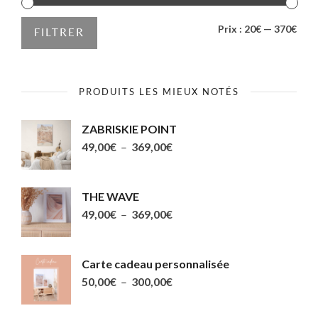
produit
produit
PRIX
PRIX
Prix :
20€
—
370€
FILTRER
MIN
MAX
PRODUITS LES MIEUX NOTÉS
ZABRISKIE POINT
Plage
49,00
€
–
369,00
€
de
prix :
THE WAVE
49,00€
Plage
49,00
€
–
369,00
€
à
de
369,00€
prix :
Carte cadeau personnalisée
49,00€
Plage
50,00
€
–
300,00
€
à
de
369,00€
prix :