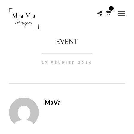
0
EVENT
17 FÉVRIER 2014
MaVa