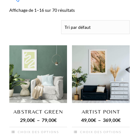
Affichage de 1–16 sur 70 résultats
ABSTRACT GREEN
ARTIST POINT
Plage
Plage
29,00
€
–
79,00
€
49,00
€
–
369,00
€
de
de
CHOIX DES OPTIONS
CHOIX DES OPTIONS
prix :
prix :
Ce
Ce