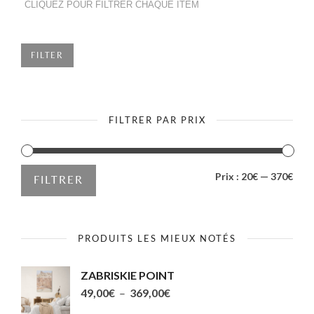
page
la
du
page
produit
du
FILTER
produit
FILTRER PAR PRIX
PRIX
PRIX
Prix :
20€
—
370€
FILTRER
MIN
MAX
PRODUITS LES MIEUX NOTÉS
ZABRISKIE POINT
Plage
49,00
€
–
369,00
€
de