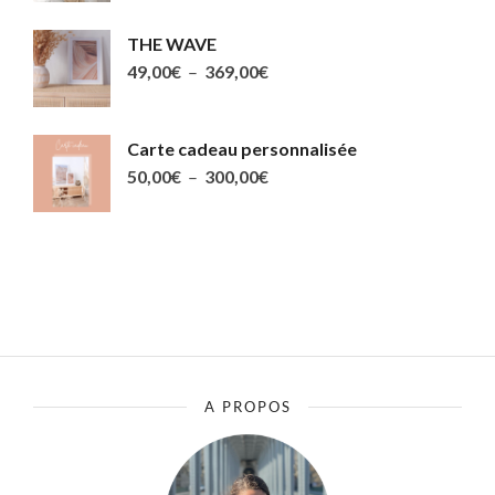
prix :
THE WAVE
49,00€
Plage
49,00
€
–
369,00
€
à
de
369,00€
prix :
Carte cadeau personnalisée
49,00€
Plage
50,00
€
–
300,00
€
à
de
369,00€
prix :
50,00€
à
300,00€
A PROPOS